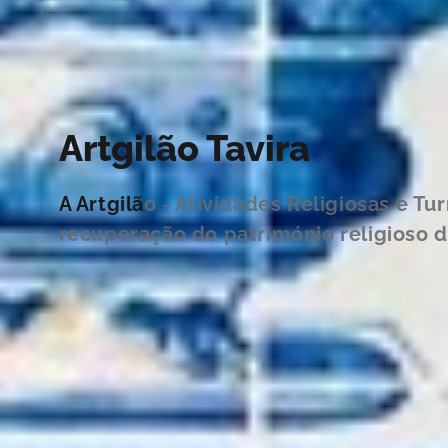
Artgilão Tavira
A Artgilã
o - Atividades Religiosas e Tur
recuperação do património religioso d